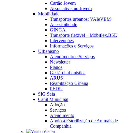
Cartão Jovem
Associativismo Jovem
Mobilidade
Transportes urbanos: VAIeVEM
Acessibilidade
GINGA
Transporte flexível – Mobiflex.BSE
Intervenções
Informações e Serviços
Urbanismo
Atendimento e Serviços
Newsletter
Planos
Gestão Urbanística
ARUS
Reabilitação Urbana
PEDU
SIG Seia
Canil Municipal
Adoção
Serviços
Atendimento
Apoio à Esterilização de Animais de
Companhia
Visitar