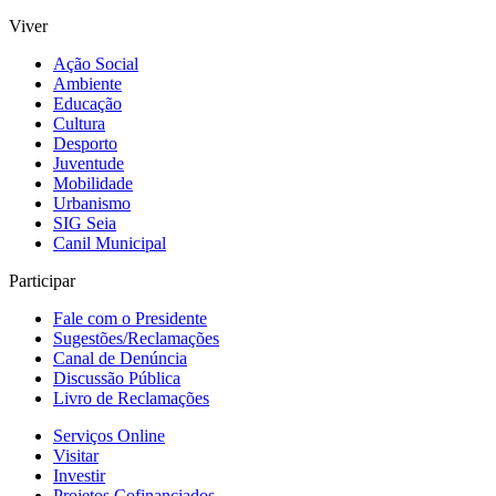
Viver
Ação Social
Ambiente
Educação
Cultura
Desporto
Juventude
Mobilidade
Urbanismo
SIG Seia
Canil Municipal
Participar
Fale com o Presidente
Sugestões/Reclamações
Canal de Denúncia
Discussão Pública
Livro de Reclamações
Serviços Online
Visitar
Investir
Projetos Cofinanciados