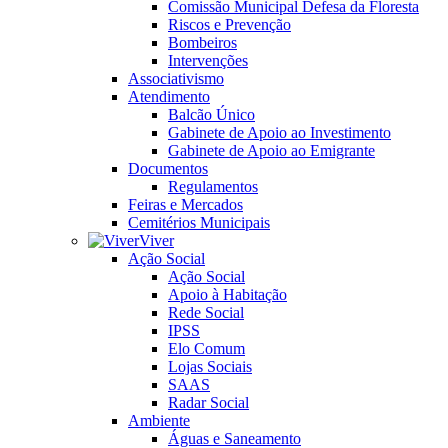
Comissão Municipal Defesa da Floresta
Riscos e Prevenção
Bombeiros
Intervenções
Associativismo
Atendimento
Balcão Único
Gabinete de Apoio ao Investimento
Gabinete de Apoio ao Emigrante
Documentos
Regulamentos
Feiras e Mercados
Cemitérios Municipais
Viver
Ação Social
Ação Social
Apoio à Habitação
Rede Social
IPSS
Elo Comum
Lojas Sociais
SAAS
Radar Social
Ambiente
Águas e Saneamento