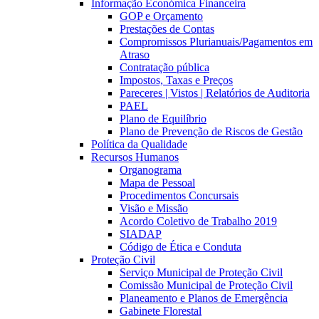
Informação Económica Financeira
GOP e Orçamento
Prestações de Contas
Compromissos Plurianuais/Pagamentos em
Atraso
Contratação pública
Impostos, Taxas e Preços
Pareceres | Vistos | Relatórios de Auditoria
PAEL
Plano de Equilíbrio
Plano de Prevenção de Riscos de Gestão
Política da Qualidade
Recursos Humanos
Organograma
Mapa de Pessoal
Procedimentos Concursais
Visão e Missão
Acordo Coletivo de Trabalho 2019
SIADAP
Código de Ética e Conduta
Proteção Civil
Serviço Municipal de Proteção Civil
Comissão Municipal de Proteção Civil
Planeamento e Planos de Emergência
Gabinete Florestal