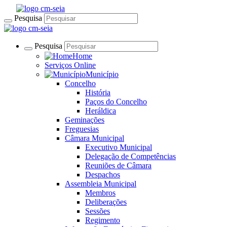
Pesquisa
Pesquisa
Home
Serviços Online
Município
Concelho
História
Paços do Concelho
Heráldica
Geminações
Freguesias
Câmara Municipal
Executivo Municipal
Delegação de Competências
Reuniões de Câmara
Despachos
Assembleia Municipal
Membros
Deliberações
Sessões
Regimento