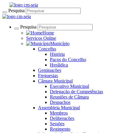
Pesquisa
Pesquisa
Home
Serviços Online
Município
Concelho
História
Paços do Concelho
Heráldica
Geminações
Freguesias
Câmara Municipal
Executivo Municipal
Delegação de Competências
Reuniões de Câmara
Despachos
Assembleia Municipal
Membros
Deliberações
Sessões
Regimento