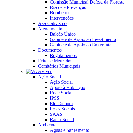
Comissão Municipal Defesa da Floresta
Riscos e Prevenção
Bombeiros
Intervenções
Associativismo
Atendimento
Balcão Único
Gabinete de Apoio ao Investimento
Gabinete de Apoio ao Emigrante
Documentos
Regulamentos
Feiras e Mercados
Cemitérios Municipais
Viver
Ação Social
Ação Social
Apoio à Habitação
Rede Social
IPSS
Elo Comum
Lojas Sociais
SAAS
Radar Social
Ambiente
Águas e Saneamento