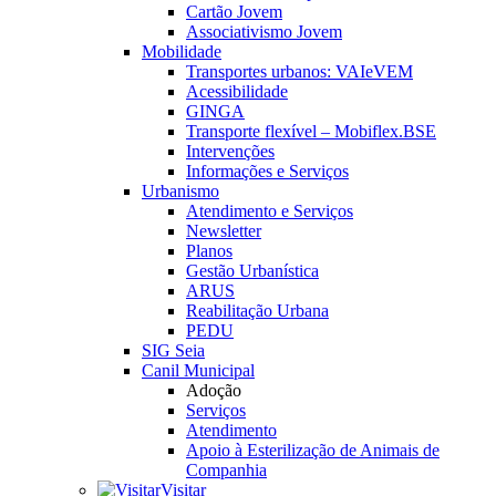
Cartão Jovem
Associativismo Jovem
Mobilidade
Transportes urbanos: VAIeVEM
Acessibilidade
GINGA
Transporte flexível – Mobiflex.BSE
Intervenções
Informações e Serviços
Urbanismo
Atendimento e Serviços
Newsletter
Planos
Gestão Urbanística
ARUS
Reabilitação Urbana
PEDU
SIG Seia
Canil Municipal
Adoção
Serviços
Atendimento
Apoio à Esterilização de Animais de
Companhia
Visitar