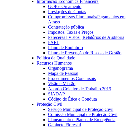
Informação Económica Financeira
GOP e Orçamento
Prestações de Contas
Compromissos Plurianuais/Pagamentos em
Atraso
Contratação pública
Impostos, Taxas e Preços
Pareceres | Vistos | Relatórios de Auditoria
PAEL
Plano de Equilíbrio
Plano de Prevenção de Riscos de Gestão
Política da Qualidade
Recursos Humanos
Organograma
Mapa de Pessoal
Procedimentos Concursais
Visão e Missão
Acordo Coletivo de Trabalho 2019
SIADAP
Código de Ética e Conduta
Proteção Civil
Serviço Municipal de Proteção Civil
Comissão Municipal de Proteção Civil
Planeamento e Planos de Emergência
Gabinete Florestal