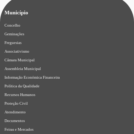
Município
Concelho
Geminações
Freguesias
Associativismo
Câmara Municipal
Assembleia Municipal
Informação Económica Financeira
Política da Qualidade
Recursos Humanos
Proteção Civil
Atendimento
Documentos
Feiras e Mercados