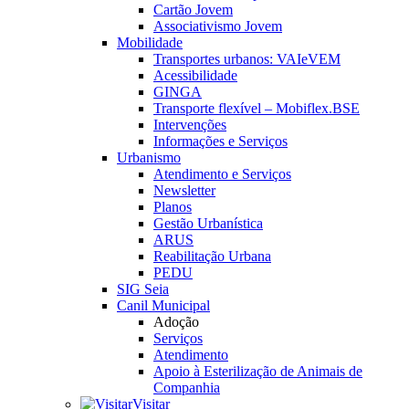
Cartão Jovem
Associativismo Jovem
Mobilidade
Transportes urbanos: VAIeVEM
Acessibilidade
GINGA
Transporte flexível – Mobiflex.BSE
Intervenções
Informações e Serviços
Urbanismo
Atendimento e Serviços
Newsletter
Planos
Gestão Urbanística
ARUS
Reabilitação Urbana
PEDU
SIG Seia
Canil Municipal
Adoção
Serviços
Atendimento
Apoio à Esterilização de Animais de
Companhia
Visitar