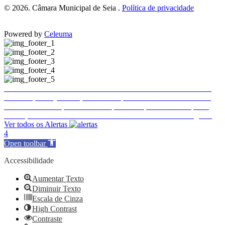
© 2026. Câmara Municipal de Seia .
Política de privacidade
Powered by
Celeuma
Trânsito e estacionamento condicionados em Seia
Trânsito e estacionamento condicionados em Seia
Publicitação da justificação de incumprimento das normas técnicas de acessibilidade – Hotel Eurosol Seia Camelo
Encerramento temporário do Complexo Desportivo Municipal 2
Ence
Execução de Faixa de Gestão de Combustível de 2026 a cargo da E-REDES
Ver todos os Alertas
4
Open toolbar
Accessibilidade
Aumentar Texto
Diminuir Texto
Escala de Cinza
High Contrast
Contraste