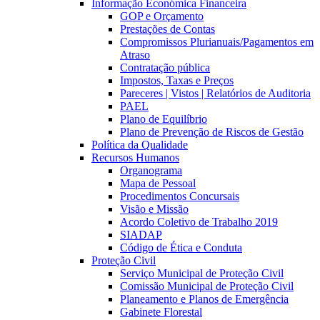
Informação Económica Financeira
GOP e Orçamento
Prestações de Contas
Compromissos Plurianuais/Pagamentos em
Atraso
Contratação pública
Impostos, Taxas e Preços
Pareceres | Vistos | Relatórios de Auditoria
PAEL
Plano de Equilíbrio
Plano de Prevenção de Riscos de Gestão
Política da Qualidade
Recursos Humanos
Organograma
Mapa de Pessoal
Procedimentos Concursais
Visão e Missão
Acordo Coletivo de Trabalho 2019
SIADAP
Código de Ética e Conduta
Proteção Civil
Serviço Municipal de Proteção Civil
Comissão Municipal de Proteção Civil
Planeamento e Planos de Emergência
Gabinete Florestal