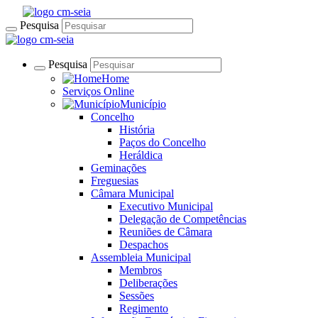
Pesquisa
Pesquisa
Home
Serviços Online
Município
Concelho
História
Paços do Concelho
Heráldica
Geminações
Freguesias
Câmara Municipal
Executivo Municipal
Delegação de Competências
Reuniões de Câmara
Despachos
Assembleia Municipal
Membros
Deliberações
Sessões
Regimento