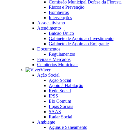
Comissão Municipal Defesa da Floresta
Riscos e Prevenção
Bombeiros
Intervenções
Associativismo
Atendimento
Balcão Único
Gabinete de Apoio ao Investimento
Gabinete de Apoio ao Emigrante
Documentos
Regulamentos
Feiras e Mercados
Cemitérios Municipais
Viver
Ação Social
Ação Social
Apoio à Habitação
Rede Social
IPSS
Elo Comum
Lojas Sociais
SAAS
Radar Social
Ambiente
Águas e Saneamento