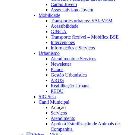
Cartão Jovem
Associativismo Jovem
Mobilidade
Transportes urbanos: VAIeVEM
Acessibilidade
GINGA
Transporte flexível – Mobiflex.BSE
Intervenções
Informações e Serviços
Urbanismo
Atendimento e Serviços
Newsletter
Planos
Gestão Urbanística
ARUS
Reabilitação Urbana
PEDU
SIG Seia
Canil Municipal
Adoção
Serviços
Atendimento
Apoio à Esterilização de Animais de
Companhia
Visitar