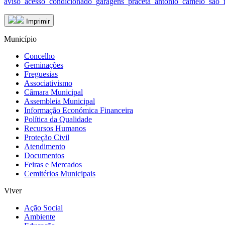
aviso_acesso_condicionado_garagens_praceta_antonio_camelo_sao_
Imprimir
Município
Concelho
Geminações
Freguesias
Associativismo
Câmara Municipal
Assembleia Municipal
Informação Económica Financeira
Política da Qualidade
Recursos Humanos
Proteção Civil
Atendimento
Documentos
Feiras e Mercados
Cemitérios Municipais
Viver
Ação Social
Ambiente