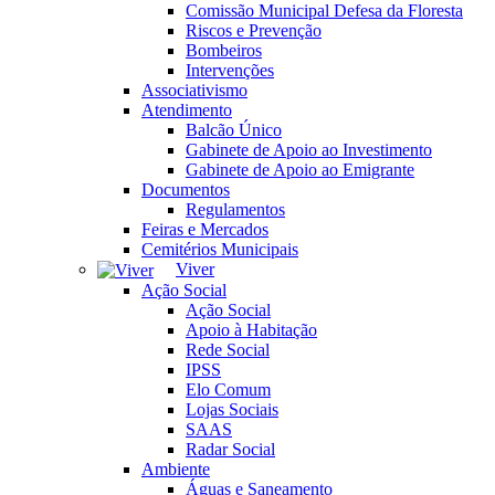
Comissão Municipal Defesa da Floresta
Riscos e Prevenção
Bombeiros
Intervenções
Associativismo
Atendimento
Balcão Único
Gabinete de Apoio ao Investimento
Gabinete de Apoio ao Emigrante
Documentos
Regulamentos
Feiras e Mercados
Cemitérios Municipais
Viver
Ação Social
Ação Social
Apoio à Habitação
Rede Social
IPSS
Elo Comum
Lojas Sociais
SAAS
Radar Social
Ambiente
Águas e Saneamento