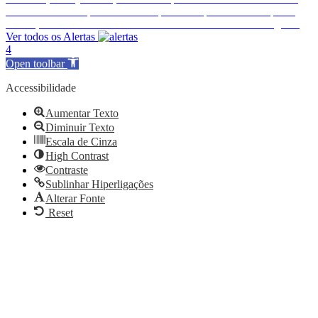
Encerramento temporário do Complexo Desportivo Municipal 2
Ence
Execução de Faixa de Gestão de Combustível de 2026 a cargo da E-REDES
Ver todos os Alertas
4
Open toolbar
Accessibilidade
Aumentar Texto
Diminuir Texto
Escala de Cinza
High Contrast
Contraste
Sublinhar Hiperligações
Alterar Fonte
Reset