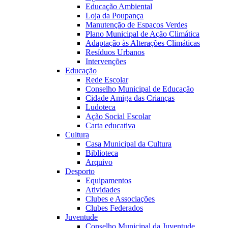
Educação Ambiental
Loja da Poupança
Manutenção de Espaços Verdes
Plano Municipal de Ação Climática
Adaptação às Alterações Climáticas
Resíduos Urbanos
Intervenções
Educação
Rede Escolar
Conselho Municipal de Educação
Cidade Amiga das Crianças
Ludoteca
Ação Social Escolar
Carta educativa
Cultura
Casa Municipal da Cultura
Biblioteca
Arquivo
Desporto
Equipamentos
Atividades
Clubes e Associações
Clubes Federados
Juventude
Conselho Municipal da Juventude