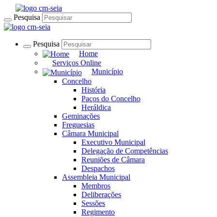
Pesquisa
Pesquisa
Home
Serviços Online
Município
Concelho
História
Paços do Concelho
Heráldica
Geminações
Freguesias
Câmara Municipal
Executivo Municipal
Delegação de Competências
Reuniões de Câmara
Despachos
Assembleia Municipal
Membros
Deliberações
Sessões
Regimento