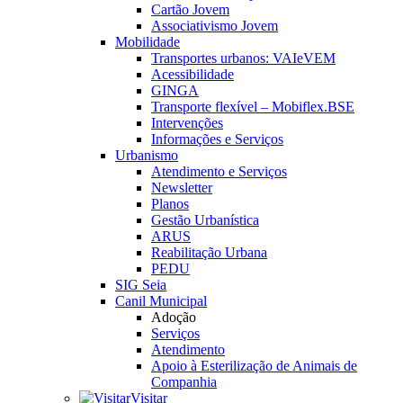
Cartão Jovem
Associativismo Jovem
Mobilidade
Transportes urbanos: VAIeVEM
Acessibilidade
GINGA
Transporte flexível – Mobiflex.BSE
Intervenções
Informações e Serviços
Urbanismo
Atendimento e Serviços
Newsletter
Planos
Gestão Urbanística
ARUS
Reabilitação Urbana
PEDU
SIG Seia
Canil Municipal
Adoção
Serviços
Atendimento
Apoio à Esterilização de Animais de
Companhia
Visitar