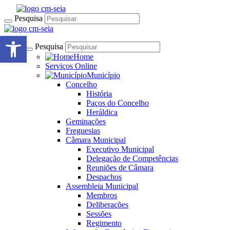
Pesquisa
Open toolbar
Pesquisa
Home
Serviços Online
Município
Concelho
História
Paços do Concelho
Heráldica
Geminações
Freguesias
Câmara Municipal
Executivo Municipal
Delegação de Competências
Reuniões de Câmara
Despachos
Assembleia Municipal
Membros
Deliberações
Sessões
Regimento