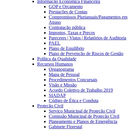
Informação Económica Financeira
GOP e Orçamento
Prestações de Contas
Compromissos Plurianuais/Pagamentos em
Atraso
Contratação pública
Impostos, Taxas e Preços
Pareceres | Vistos | Relatórios de Auditoria
PAEL
Plano de Equilíbrio
Plano de Prevenção de Riscos de Gestão
Política da Qualidade
Recursos Humanos
Organograma
Mapa de Pessoal
Procedimentos Concursais
Visão e Missão
Acordo Coletivo de Trabalho 2019
SIADAP
Código de Ética e Conduta
Proteção Civil
Serviço Municipal de Proteção Civil
Comissão Municipal de Proteção Civil
Planeamento e Planos de Emergência
Gabinete Florestal