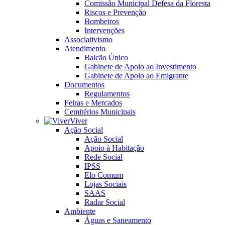
Comissão Municipal Defesa da Floresta
Riscos e Prevenção
Bombeiros
Intervenções
Associativismo
Atendimento
Balcão Único
Gabinete de Apoio ao Investimento
Gabinete de Apoio ao Emigrante
Documentos
Regulamentos
Feiras e Mercados
Cemitérios Municipais
Viver
Ação Social
Ação Social
Apoio à Habitação
Rede Social
IPSS
Elo Comum
Lojas Sociais
SAAS
Radar Social
Ambiente
Águas e Saneamento