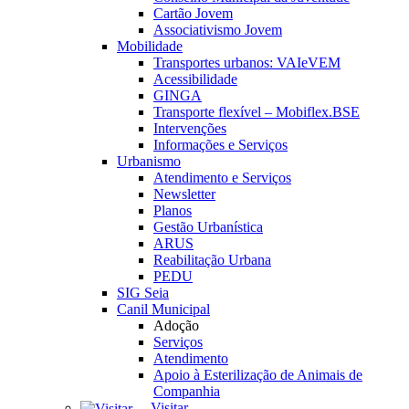
Cartão Jovem
Associativismo Jovem
Mobilidade
Transportes urbanos: VAIeVEM
Acessibilidade
GINGA
Transporte flexível – Mobiflex.BSE
Intervenções
Informações e Serviços
Urbanismo
Atendimento e Serviços
Newsletter
Planos
Gestão Urbanística
ARUS
Reabilitação Urbana
PEDU
SIG Seia
Canil Municipal
Adoção
Serviços
Atendimento
Apoio à Esterilização de Animais de
Companhia
Visitar