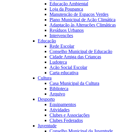
Educação Ambiental
Loja da Poupança
Manutenção de Espaços Verdes
Plano Municipal de Ação Climática
Adaptação às Alterações Climáticas
Resíduos Urbanos
Intervenções
Educação
Rede Escolar
Conselho Municipal de Educação
Cidade Amiga das Crianças
Ludoteca
Ação Social Escolar
Carta educativa
Cultura
Casa Municipal da Cultura
Biblioteca
Arquivo
Desporto
Equipamentos
Atividades
Clubes e Associações
Clubes Federados
Juventude
Conselho Municipal da Juventude