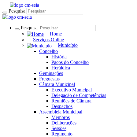
Pesquisa
Pesquisa
Home
Serviços Online
Município
Concelho
História
Paços do Concelho
Heráldica
Geminações
Freguesias
Câmara Municipal
Executivo Municipal
Delegação de Competências
Reuniões de Câmara
Despachos
Assembleia Municipal
Membros
Deliberações
Sessões
Regimento