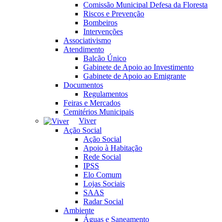
Comissão Municipal Defesa da Floresta
Riscos e Prevenção
Bombeiros
Intervenções
Associativismo
Atendimento
Balcão Único
Gabinete de Apoio ao Investimento
Gabinete de Apoio ao Emigrante
Documentos
Regulamentos
Feiras e Mercados
Cemitérios Municipais
Viver
Ação Social
Ação Social
Apoio à Habitação
Rede Social
IPSS
Elo Comum
Lojas Sociais
SAAS
Radar Social
Ambiente
Águas e Saneamento