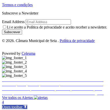
Termos e condições
Subscreve a Newsletter
Email Address
Li e aceito a
Política de privacidade
e aceito receber a newsletter.
Subscrever
© 2026. Câmara Municipal de Seia .
Política de privacidade
Powered by
Celeuma
Trânsito e estacionamento condicionados em Seia
Trânsito e estacionamento condicionados em Seia
Publicitação da justificação de incumprimento das normas técnicas de acessibilidade – Hotel Eurosol Seia Camelo
Encerramento temporário do Complexo Desportivo Municipal 2
Ence
Execução de Faixa de Gestão de Combustível de 2026 a cargo da E-REDES
Ver todos os Alertas
4
Open toolbar