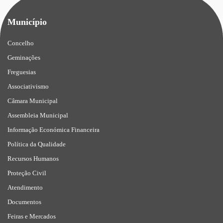
Município
Concelho
Geminações
Freguesias
Associativismo
Câmara Municipal
Assembleia Municipal
Informação Económica Financeira
Política da Qualidade
Recursos Humanos
Proteção Civil
Atendimento
Documentos
Feiras e Mercados