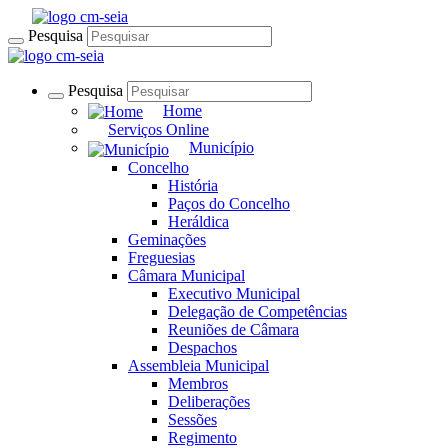
Pesquisa
Pesquisa
Home
Serviços Online
Município
Concelho
História
Paços do Concelho
Heráldica
Geminações
Freguesias
Câmara Municipal
Executivo Municipal
Delegação de Competências
Reuniões de Câmara
Despachos
Assembleia Municipal
Membros
Deliberações
Sessões
Regimento