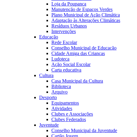
Loja da Poupança
Manutenção de Espaços Verdes
Plano Municipal de Ação Climática
Adaptação às Alterações Climáticas
Resíduos Urbanos
Intervenções
Educação
Rede Escolar
Conselho Municipal de Educação
Cidade Amiga das Crianças
Ludoteca
Ação Social Escolar
Carta educativa
Cultura
Casa Municipal da Cultura
Biblioteca
Arquivo
Desporto
Equipamentos
Atividades
Clubes e Associações
Clubes Federados
Juventude
Conselho Municipal da Juventude
Cartão Jovem