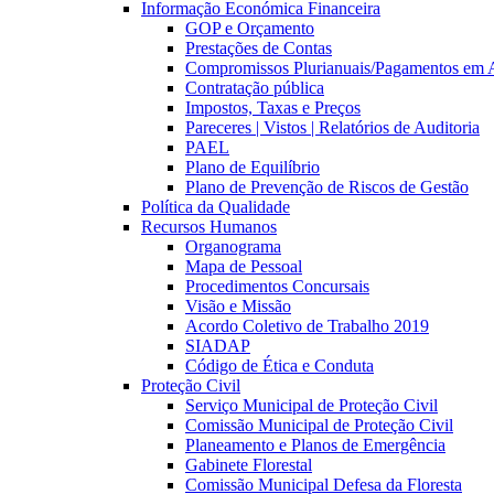
Informação Económica Financeira
GOP e Orçamento
Prestações de Contas
Compromissos Plurianuais/Pagamentos em 
Contratação pública
Impostos, Taxas e Preços
Pareceres | Vistos | Relatórios de Auditoria
PAEL
Plano de Equilíbrio
Plano de Prevenção de Riscos de Gestão
Política da Qualidade
Recursos Humanos
Organograma
Mapa de Pessoal
Procedimentos Concursais
Visão e Missão
Acordo Coletivo de Trabalho 2019
SIADAP
Código de Ética e Conduta
Proteção Civil
Serviço Municipal de Proteção Civil
Comissão Municipal de Proteção Civil
Planeamento e Planos de Emergência
Gabinete Florestal
Comissão Municipal Defesa da Floresta