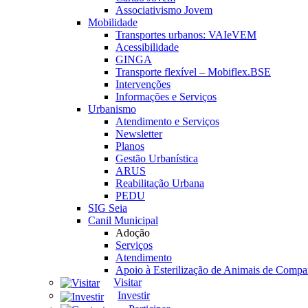
Associativismo Jovem
Mobilidade
Transportes urbanos: VAIeVEM
Acessibilidade
GINGA
Transporte flexível – Mobiflex.BSE
Intervenções
Informações e Serviços
Urbanismo
Atendimento e Serviços
Newsletter
Planos
Gestão Urbanística
ARUS
Reabilitação Urbana
PEDU
SIG Seia
Canil Municipal
Adoção
Serviços
Atendimento
Apoio à Esterilização de Animais de Compa
Visitar
Investir