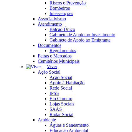
Riscos e Prevenção
Bombeiros
Intervenções
Associativismo
Atendimento
Balcão Único
Gabinete de Apoio ao Investimento
Gabinete de Apoio ao Emigrante
Documentos
Regulamentos
Feiras e Mercados
Cemitérios Municipais
Viver
Ação Social
Ação Social
Apoio à Habitação
Rede Social
IPSS
Elo Comum
Lojas Sociais
SAAS
Radar Social
Ambiente
Águas e Saneamento
Educação Ambiental