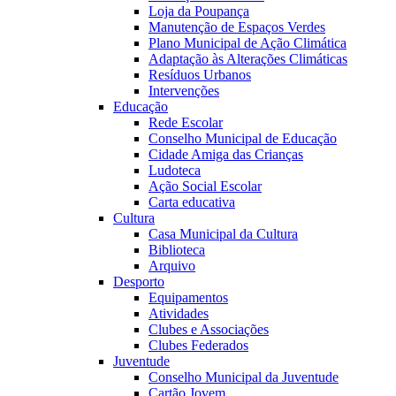
Loja da Poupança
Manutenção de Espaços Verdes
Plano Municipal de Ação Climática
Adaptação às Alterações Climáticas
Resíduos Urbanos
Intervenções
Educação
Rede Escolar
Conselho Municipal de Educação
Cidade Amiga das Crianças
Ludoteca
Ação Social Escolar
Carta educativa
Cultura
Casa Municipal da Cultura
Biblioteca
Arquivo
Desporto
Equipamentos
Atividades
Clubes e Associações
Clubes Federados
Juventude
Conselho Municipal da Juventude
Cartão Jovem