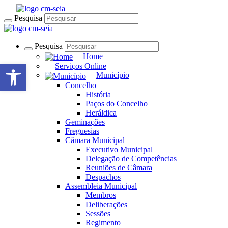
Pesquisa
Pesquisa
Home
Open toolbar
Serviços Online
Município
Concelho
História
Paços do Concelho
Heráldica
Geminações
Freguesias
Câmara Municipal
Executivo Municipal
Delegação de Competências
Reuniões de Câmara
Despachos
Assembleia Municipal
Membros
Deliberações
Sessões
Regimento