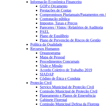
Informação Económica Financeira
GOP e Orçamento
Prestações de Contas
Compromissos Plurianuais/Pagamentos em 
Contratação pública
Impostos, Taxas e Preços
Pareceres | Vistos | Relatórios de Auditoria
PAEL
Plano de Equilíbrio
Plano de Prevenção de Riscos de Gestão
Política da Qualidade
Recursos Humanos
Organograma
Mapa de Pessoal
Procedimentos Concursais
Visão e Missão
Acordo Coletivo de Trabalho 2019
SIADAP
Código de Ética e Conduta
Proteção Civil
Serviço Municipal de Proteção Civil
Comissão Municipal de Proteção Civil
Planeamento e Planos de Emergência
Gabinete Florestal
Comissão Municipal Defesa da Floresta