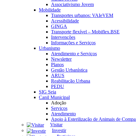
Associativismo Jovem
Mobilidade
Transportes urbanos: VAIeVEM
Acessibilidade
GINGA
Transporte flexível – Mobiflex.BSE
Intervenções
Informações e Serviços
Urbanismo
Atendimento e Serviços
Newsletter
Planos
Gestão Urbanística
ARUS
Reabilitação Urbana
PEDU
SIG Seia
Canil Municipal
Adoção
Serviços
Atendimento
Apoio à Esterilização de Animais de Compa
Visitar
Investir