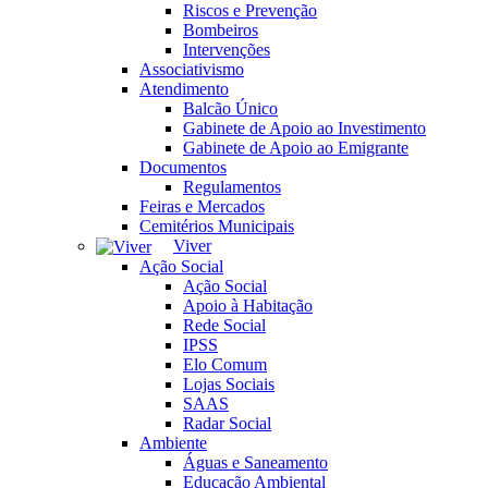
Riscos e Prevenção
Bombeiros
Intervenções
Associativismo
Atendimento
Balcão Único
Gabinete de Apoio ao Investimento
Gabinete de Apoio ao Emigrante
Documentos
Regulamentos
Feiras e Mercados
Cemitérios Municipais
Viver
Ação Social
Ação Social
Apoio à Habitação
Rede Social
IPSS
Elo Comum
Lojas Sociais
SAAS
Radar Social
Ambiente
Águas e Saneamento
Educação Ambiental