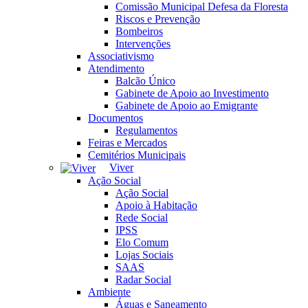
Comissão Municipal Defesa da Floresta
Riscos e Prevenção
Bombeiros
Intervenções
Associativismo
Atendimento
Balcão Único
Gabinete de Apoio ao Investimento
Gabinete de Apoio ao Emigrante
Documentos
Regulamentos
Feiras e Mercados
Cemitérios Municipais
Viver
Ação Social
Ação Social
Apoio à Habitação
Rede Social
IPSS
Elo Comum
Lojas Sociais
SAAS
Radar Social
Ambiente
Águas e Saneamento