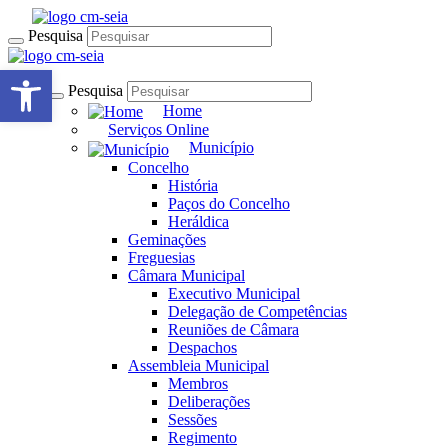
Pesquisa
Open toolbar
Pesquisa
Home
Serviços Online
Município
Concelho
História
Paços do Concelho
Heráldica
Geminações
Freguesias
Câmara Municipal
Executivo Municipal
Delegação de Competências
Reuniões de Câmara
Despachos
Assembleia Municipal
Membros
Deliberações
Sessões
Regimento