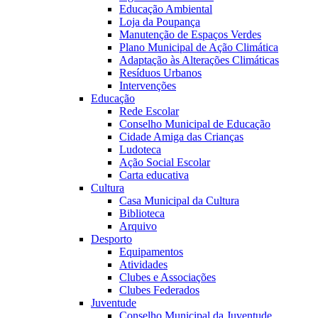
Educação Ambiental
Loja da Poupança
Manutenção de Espaços Verdes
Plano Municipal de Ação Climática
Adaptação às Alterações Climáticas
Resíduos Urbanos
Intervenções
Educação
Rede Escolar
Conselho Municipal de Educação
Cidade Amiga das Crianças
Ludoteca
Ação Social Escolar
Carta educativa
Cultura
Casa Municipal da Cultura
Biblioteca
Arquivo
Desporto
Equipamentos
Atividades
Clubes e Associações
Clubes Federados
Juventude
Conselho Municipal da Juventude