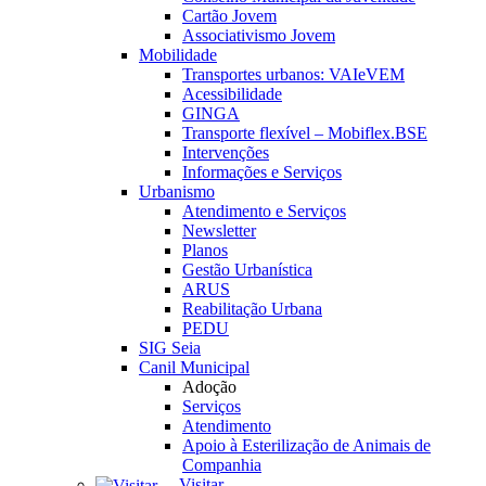
Cartão Jovem
Associativismo Jovem
Mobilidade
Transportes urbanos: VAIeVEM
Acessibilidade
GINGA
Transporte flexível – Mobiflex.BSE
Intervenções
Informações e Serviços
Urbanismo
Atendimento e Serviços
Newsletter
Planos
Gestão Urbanística
ARUS
Reabilitação Urbana
PEDU
SIG Seia
Canil Municipal
Adoção
Serviços
Atendimento
Apoio à Esterilização de Animais de
Companhia
Visitar