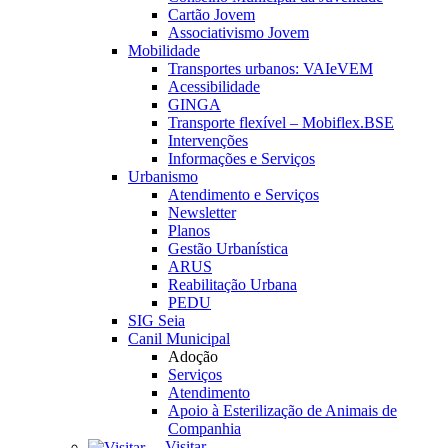
Cartão Jovem
Associativismo Jovem
Mobilidade
Transportes urbanos: VAIeVEM
Acessibilidade
GINGA
Transporte flexível – Mobiflex.BSE
Intervenções
Informações e Serviços
Urbanismo
Atendimento e Serviços
Newsletter
Planos
Gestão Urbanística
ARUS
Reabilitação Urbana
PEDU
SIG Seia
Canil Municipal
Adoção
Serviços
Atendimento
Apoio à Esterilização de Animais de
Companhia
Visitar