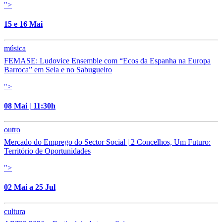
">
15 e 16 Mai
música
FEMASE: Ludovice Ensemble com “Ecos da Espanha na Europa
Barroca” em Seia e no Sabugueiro
">
08 Mai | 11:30h
outro
Mercado do Emprego do Sector Social | 2 Concelhos, Um Futuro:
Território de Oportunidades
">
02 Mai a 25 Jul
cultura