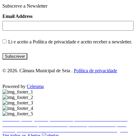
Subscreve a Newsletter
Email Address
Li e aceito a
Política de privacidade
e aceito receber a newsletter.
Subscrever
© 2026. Câmara Municipal de Seia .
Política de privacidade
Powered by
Celeuma
Publicitação da justificação de incumprimento das normas técnicas de acessibilidade – Hotel Eurosol Seia Camelo
Encerramento temporário do Complexo Desportivo Municipal 2
Ence
Execução de Faixa de Gestão de Combustível de 2026 a cargo da E-REDES
Ver todos os Alertas