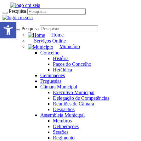
Pesquisa
Open toolbar
Pesquisa
Home
Serviços Online
Município
Concelho
História
Paços do Concelho
Heráldica
Geminações
Freguesias
Câmara Municipal
Executivo Municipal
Delegação de Competências
Reuniões de Câmara
Despachos
Assembleia Municipal
Membros
Deliberações
Sessões
Regimento