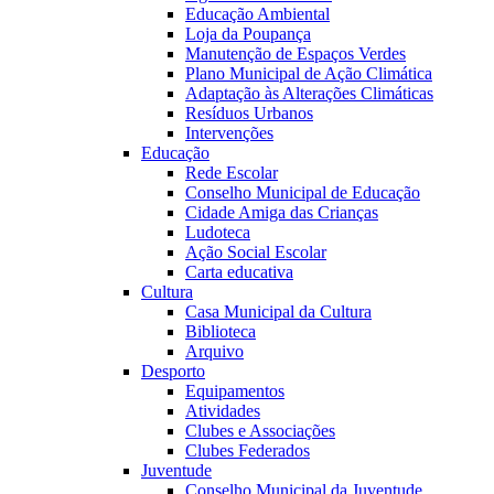
Educação Ambiental
Loja da Poupança
Manutenção de Espaços Verdes
Plano Municipal de Ação Climática
Adaptação às Alterações Climáticas
Resíduos Urbanos
Intervenções
Educação
Rede Escolar
Conselho Municipal de Educação
Cidade Amiga das Crianças
Ludoteca
Ação Social Escolar
Carta educativa
Cultura
Casa Municipal da Cultura
Biblioteca
Arquivo
Desporto
Equipamentos
Atividades
Clubes e Associações
Clubes Federados
Juventude
Conselho Municipal da Juventude