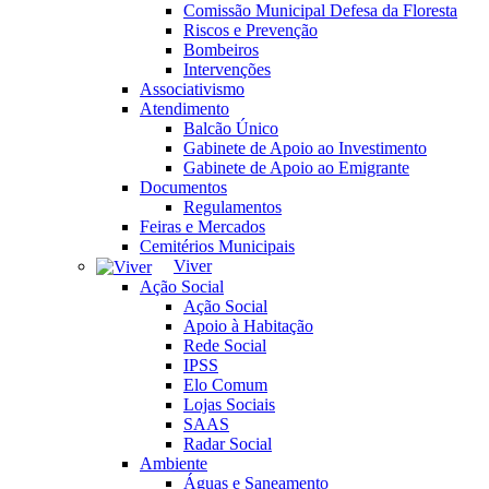
Comissão Municipal Defesa da Floresta
Riscos e Prevenção
Bombeiros
Intervenções
Associativismo
Atendimento
Balcão Único
Gabinete de Apoio ao Investimento
Gabinete de Apoio ao Emigrante
Documentos
Regulamentos
Feiras e Mercados
Cemitérios Municipais
Viver
Ação Social
Ação Social
Apoio à Habitação
Rede Social
IPSS
Elo Comum
Lojas Sociais
SAAS
Radar Social
Ambiente
Águas e Saneamento