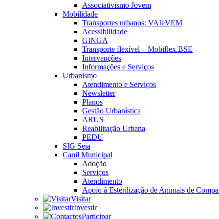
Associativismo Jovem
Mobilidade
Transportes urbanos: VAIeVEM
Acessibilidade
GINGA
Transporte flexível – Mobiflex.BSE
Intervenções
Informações e Serviços
Urbanismo
Atendimento e Serviços
Newsletter
Planos
Gestão Urbanística
ARUS
Reabilitação Urbana
PEDU
SIG Seia
Canil Municipal
Adoção
Serviços
Atendimento
Apoio à Esterilização de Animais de Compa
Visitar
Investir
Participar