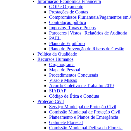
Informação Económica Financeira
GOP e Orçamento
Prestações de Contas
Compromissos Plurianuais/Pagamentos em 
Contratação pública
Impostos, Taxas e Preços
Pareceres | Vistos | Relatórios de Auditoria
PAEL
Plano de Equilíbrio
Plano de Prevenção de Riscos de Gestão
Política da Qualidade
Recursos Humanos
Organograma
Mapa de Pessoal
Procedimentos Concursais
Visão e Missão
Acordo Coletivo de Trabalho 2019
SIADAP
Código de Ética e Conduta
Proteção Civil
Serviço Municipal de Proteção Civil
Comissão Municipal de Proteção Civil
Planeamento e Planos de Emergência
Gabinete Florestal
Comissão Municipal Defesa da Floresta