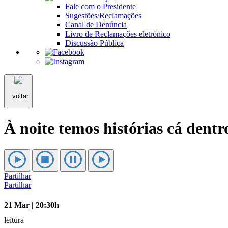
Fale com o Presidente
Sugestões/Reclamações
Canal de Denúncia
Livro de Reclamações eletrónico
Discussão Pública
voltar
À noite temos histórias cá dentr
Partilhar
Partilhar
21 Mar | 20:30h
leitura