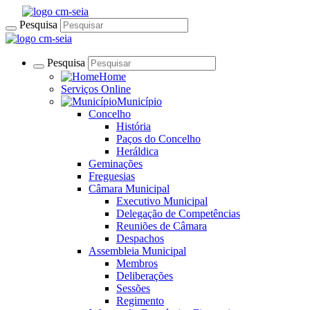
Pesquisa
Pesquisa
Home
Serviços Online
Município
Concelho
História
Paços do Concelho
Heráldica
Geminações
Freguesias
Câmara Municipal
Executivo Municipal
Delegação de Competências
Reuniões de Câmara
Despachos
Assembleia Municipal
Membros
Deliberações
Sessões
Regimento