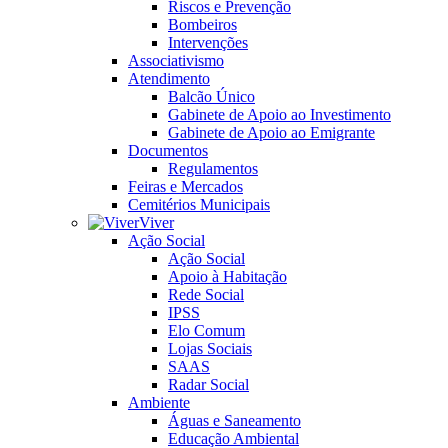
Riscos e Prevenção
Bombeiros
Intervenções
Associativismo
Atendimento
Balcão Único
Gabinete de Apoio ao Investimento
Gabinete de Apoio ao Emigrante
Documentos
Regulamentos
Feiras e Mercados
Cemitérios Municipais
Viver
Ação Social
Ação Social
Apoio à Habitação
Rede Social
IPSS
Elo Comum
Lojas Sociais
SAAS
Radar Social
Ambiente
Águas e Saneamento
Educação Ambiental