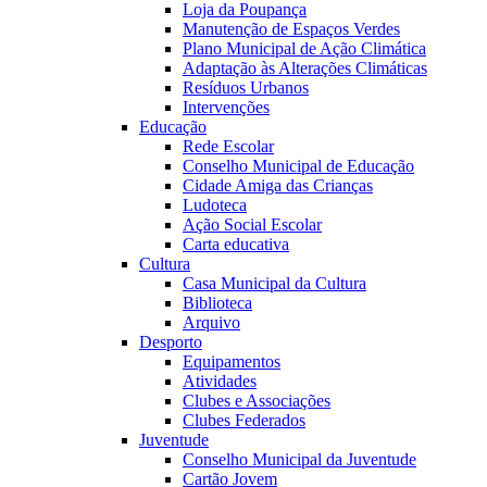
Loja da Poupança
Manutenção de Espaços Verdes
Plano Municipal de Ação Climática
Adaptação às Alterações Climáticas
Resíduos Urbanos
Intervenções
Educação
Rede Escolar
Conselho Municipal de Educação
Cidade Amiga das Crianças
Ludoteca
Ação Social Escolar
Carta educativa
Cultura
Casa Municipal da Cultura
Biblioteca
Arquivo
Desporto
Equipamentos
Atividades
Clubes e Associações
Clubes Federados
Juventude
Conselho Municipal da Juventude
Cartão Jovem