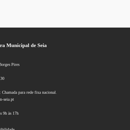
a Municipal de Seia
Borges Pires
230
 Chamada para rede fixa nacional.
-seia.pt
s 9h às 17h
ibilidade