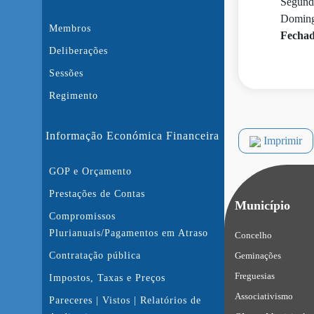
Segunda
Domingo
Membros
Fechad
Deliberações
Sessões
Regimento
Informação Económica Financeira
Imprimir
GOP e Orçamento
Prestações de Contas
Município
Compromissos
Plurianuais/Pagamentos em Atraso
Concelho
Geminações
Contratação pública
Freguesias
Impostos, Taxas e Preços
Associativismo
Pareceres | Vistos | Relatórios de