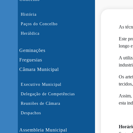
História
Paços do Concelho
As técn
Heráldica
Este pr
longo e
Geminações
A utili
Freguesias
industr
Câmara Municipal
Os arte
tecidos
Executivo Municipal
Delegação de Competências
Assim, 
esta ind
Reuniões de Câmara
Despachos
Horári
Assembleia Municipal