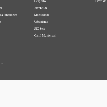
Desporto
Livro de
al
Juventude
ca Financeira
Mobilidade
e
Urbanismo
SIG Seia
Canil Municipal
is