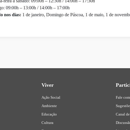
-feira a sábado: 09:00h – 12:30h / 14:00h – 17:30h
: 09:00h – 13:00h / 14:00h – 17:00h
o nos dias:
1 de janeiro, Domingo de Páscoa, 1 de maio, 1 de novemb
Viver
Partic
Ação Social
Fale com
Ambiente
Sugestõ
Educação
Canal de
Cultura
Discussã