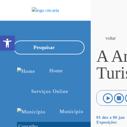
Open toolbar
voltar
A Ar
Turi
Home
Serviços Online
Município
01 dez a 06 jan
Exposições
Concelho