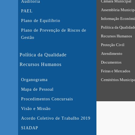
Câmara Municipal
Auditoria
Assembleia Municip
PAEL
Informação Económi
Plano de Equilíbrio
Política da Qualidad
Plano de Prevenção de Riscos de
Recursos Humanos
Gestão
Proteção Civil
Atendimento
Política da Qualidade
Documentos
Recursos Humanos
Feiras e Mercados
Cemitérios Municipa
Organograma
Mapa de Pessoal
Procedimentos Concursais
Visão e Missão
Acordo Coletivo de Trabalho 2019
SIADAP