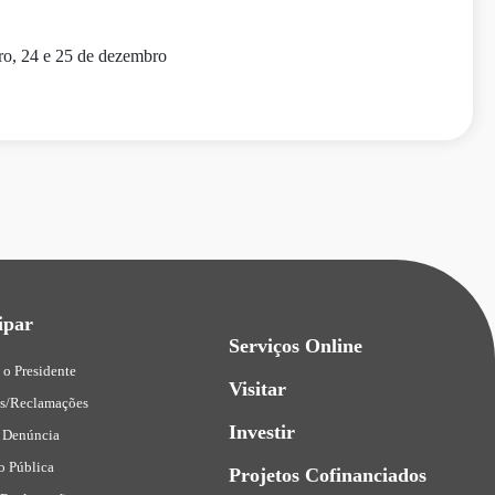
ro, 24 e 25 de dezembro
ipar
Serviços Online
 o Presidente
Visitar
es/Reclamações
Investir
 Denúncia
o Pública
Projetos Cofinanciados