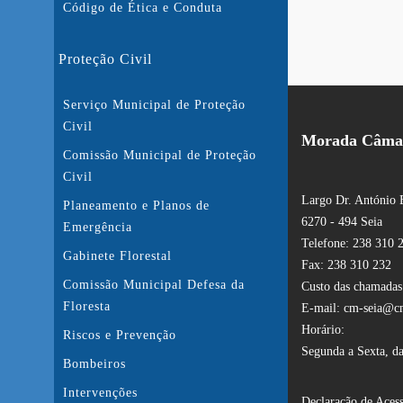
Código de Ética e Conduta
Proteção Civil
Serviço Municipal de Proteção
Civil
Morada Câmar
Comissão Municipal de Proteção
Civil
Largo Dr. António 
Planeamento e Planos de
6270 - 494 Seia
Emergência
Telefone: 238 310 
Gabinete Florestal
Fax: 238 310 232
Comissão Municipal Defesa da
Custo das chamadas:
Floresta
E-mail: cm-seia@cm
Horário:
Riscos e Prevenção
Segunda a Sexta, da
Bombeiros
Intervenções
Declaração de Acess