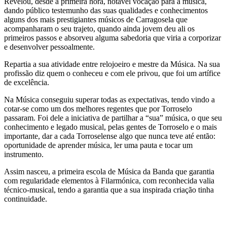
Revelou, desde a primeira hora, notável vocação para a música,
dando público testemunho das suas qualidades e conhecimentos
alguns dos mais prestigiantes músicos de Carragosela que
acompanharam o seu trajeto, quando ainda jovem deu ali os
primeiros passos e absorveu alguma sabedoria que viria a corporizar
e desenvolver pessoalmente.
Repartia a sua atividade entre relojoeiro e mestre da Música. Na sua
profissão diz quem o conheceu e com ele privou, que foi um artífice
de excelência.
Na Música conseguiu superar todas as expectativas, tendo vindo a
cotar-se como um dos melhores regentes que por Torroselo
passaram. Foi dele a iniciativa de partilhar a “sua” música, o que seu
conhecimento e legado musical, pelas gentes de Torroselo e o mais
importante, dar a cada Torroselense algo que nunca teve até então:
oportunidade de aprender música, ler uma pauta e tocar um
instrumento.
Assim nasceu, a primeira escola de Música da Banda que garantia
com regularidade elementos à Filarmónica, com reconhecida valia
técnico-musical, tendo a garantia que a sua inspirada criação tinha
continuidade.