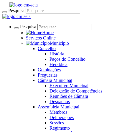
Pesquisa
Pesquisa
Home
Serviços Online
Município
Concelho
História
Paços do Concelho
Heráldica
Geminações
Freguesias
Câmara Municipal
Executivo Municipal
Delegação de Competências
Reuniões de Câmara
Despachos
Assembleia Municipal
Membros
Deliberações
Sessões
Regimento