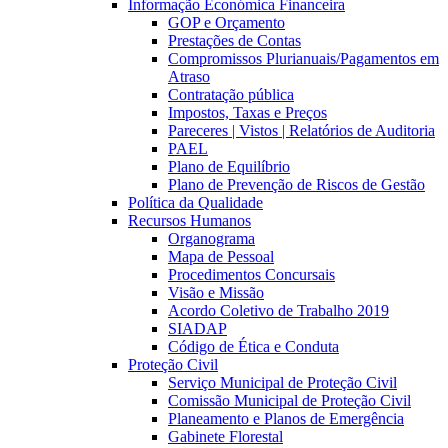
Informação Económica Financeira
GOP e Orçamento
Prestações de Contas
Compromissos Plurianuais/Pagamentos em
Atraso
Contratação pública
Impostos, Taxas e Preços
Pareceres | Vistos | Relatórios de Auditoria
PAEL
Plano de Equilíbrio
Plano de Prevenção de Riscos de Gestão
Política da Qualidade
Recursos Humanos
Organograma
Mapa de Pessoal
Procedimentos Concursais
Visão e Missão
Acordo Coletivo de Trabalho 2019
SIADAP
Código de Ética e Conduta
Proteção Civil
Serviço Municipal de Proteção Civil
Comissão Municipal de Proteção Civil
Planeamento e Planos de Emergência
Gabinete Florestal