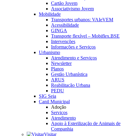
Cartão Jovem
Associativismo Jovem
Mobilidade
Transportes urbanos: VAIeVEM
Acessibilidade
GINGA
Transporte flexível – Mobiflex.BSE
Intervenções
Informações e Serviços
Urbanismo
Atendimento e Serviços
Newsletter
Planos
Gestão Urbanística
ARUS
Reabilitação Urbana
PEDU
SIG Seia
Canil Municipal
Adoção
Serviços
Atendimento
Apoio à Esterilização de Animais de
Companhia
Visitar