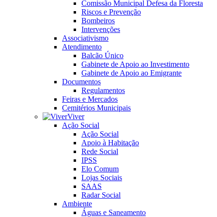
Comissão Municipal Defesa da Floresta
Riscos e Prevenção
Bombeiros
Intervenções
Associativismo
Atendimento
Balcão Único
Gabinete de Apoio ao Investimento
Gabinete de Apoio ao Emigrante
Documentos
Regulamentos
Feiras e Mercados
Cemitérios Municipais
Viver
Ação Social
Ação Social
Apoio à Habitação
Rede Social
IPSS
Elo Comum
Lojas Sociais
SAAS
Radar Social
Ambiente
Águas e Saneamento