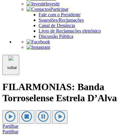
Investir
Participar
Fale com o Presidente
Sugestões/Reclamações
Canal de Denúncia
Livro de Reclamações eletrónico
Discussão Pública
voltar
FILARMONIAS: Banda
Torroselense Estrela D’Alva
Partilhar
Partilhar